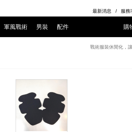
最新消息
/
服務
軍風戰術
男裝
配件
購
戰術服裝休閒化，讓軍