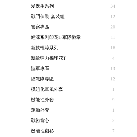
愛默生系列
34
戰鬥個裝-套裝組
12
警察專區
20
輕涼系列印花T-軍隊徽章
11
新款輕涼系列
16
新款彈力棉印花T
4
陸軍專區
13
陸戰隊專區
12
模組化軍風外套
1
機能性外套
9
運動外套
1
戰術背心
2
機能性襯衫
7