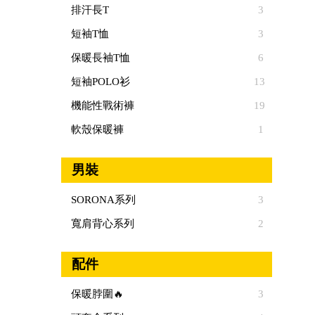
排汗長T
3
短袖T恤
3
保暖長袖T恤
6
短袖POLO衫
13
機能性戰術褲
19
軟殼保暖褲
1
男裝
SORONA系列
3
寬肩背心系列
2
配件
保暖脖圍🔥
3