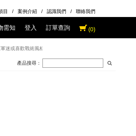
項目
/
案例介紹
/
認識我們
/
聯絡我們
物需知
登入
訂單查詢
(0)
迷或喜歡戰術風格產品消費者都能用平實的價格購入功能多樣化
產品搜尋：