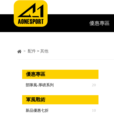
優惠專區
>
配件 > 其他
優惠專區
部隊風-厚磅系列
20
軍風戰術
新品優惠七折
10